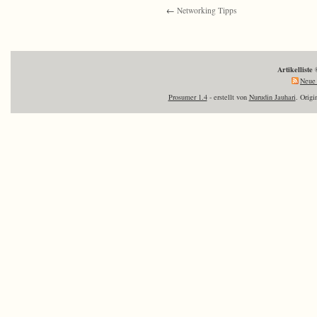
←
Networking Tipps
Artikelliste
Neue 
Prosumer 1.4
- erstellt von
Nurudin Jauhari
. Orig