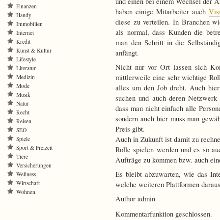
und einen bei einem Wechsel der Ar
Finanzen
haben einige Mitarbeiter auch
Vis
Handy
diese zu verteilen. In Branchen w
Immobilien
als normal, dass Kunden die bet
Internet
Kredit
man den Schritt in die Selbständi
Kunst & Kultur
anfängt.
Lifestyle
Nicht nur vor Ort lassen sich Kon
Literatur
mittlerweile eine sehr wichtige Rol
Medizin
Mode
alles um den Job dreht. Auch hie
Musik
suchen und auch deren Netzwerk a
Natur
dass man nicht einfach alle Person
Recht
sondern auch hier muss man gewäh
Reisen
Preis gibt.
SEO
Auch in Zukunft ist damit zu rechne
Spiele
Sport & Freizeit
Rolle spielen werden und es so au
Tiere
Aufträge zu kommen bzw. auch ein
Versicherungen
Es bleibt abzuwarten, wie das Int
Wellness
Wirtschaft
welche weiteren Plattformen daraus
Wohnen
Author admin
Kommentarfunktion geschlossen.