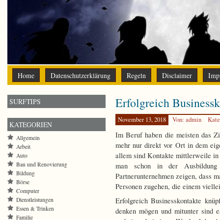
Home
Datenschutzerklärung
Regeln
Disclaimer
Imp
Erfolgreich Business
SURFTIPS
November 13, 2018
Von: admin
Kate
KATEGORIEN
Im Beruf haben die meisten das Zi
Allgemein
mehr nur direkt vor Ort in dem ei
Arbeit
allem sind Kontakte mittlerweile i
Auto
Bau und Renovierung
man schon in der Ausbildung
Bildung
Partnerunternehmen zeigen, dass ma
Börse
Personen zugehen, die einem viellei
Computer
Dienstleistungen
Erfolgreich Businesskontakte knüpf
Essen & Trinken
denken mögen und mitunter sind e
Familie