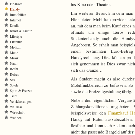
Finanzen
ins Kino oder Theater.
Handy
Ein weiterer Bereich in dem man r
Immobilien
Hier bieten Mobilfunkprovider un
Internet
an, mit dem man beim Kauf eines n
Kredit
Kunst & Kultur
oftmals um einige Euros red
Lifestyle
Studentenhandy auch die Handyve
Literatur
Angeboten. So erhält man beispiel
Medizin
einen bestimmten Euro-Betra
Mode
Handyrechnung. Dies können pro 
Musik
sich genommen ist Dies zwar nicht
Natur
Recht
sich das Ganze…
Reisen
Als Student macht es also durcha
SEO
Mobilfunkbereich zu befassen. So
Spiele
Sport & Freizeit
sowie die Freizeitgestaltung übrig.
Tiere
Neben den eigentlichen Vergünst
Versicherungen
Zahlungskonditionen angeboten
Wellness
Wirtschaft
beispielsweise den
Finanzkauf H
Wohnen
Handy auf Raten auszubezahlen. 
flexibler und kann sich zudem auch
nicht das passende Bargeld auf der