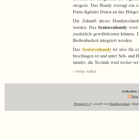
steigern. Das Handy erzeugt ein e
Form digitaler Daten an das Hörger
Die Zukunft dieser Handytechnolo
Seniorenhandy
worden. Das
wird 
zusätzlich gewährleisten können. 
Bedienbarkeit integriert werden.
Seniorenhandy
Das
ist also für e
beschlagen ist und unter Seh- und 
intuitiv, die Technik wird weiter ve
« Vorige Artikel
Artikelliste
Neue 
Prosumer 1.4
- erstellt von
Nurudin Jauhari
. Orig