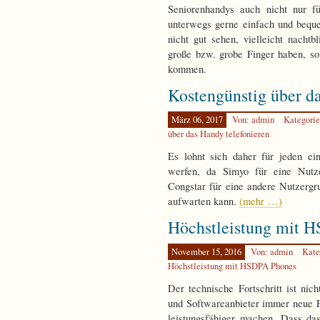
Seniorenhandys auch nicht nur fü
unterwegs gerne einfach und beque
nicht gut sehen, vielleicht nacht
große bzw. grobe Finger haben, so
kommen.
Kostengünstig über d
März 06, 2017
Von: admin
Kategori
über das Handy telefonieren
Es lohnt sich daher für jeden ei
werfen, da Simyo für eine Nutz
Congstar für eine andere Nutzergr
aufwarten kann.
(mehr …)
Höchstleistung mit 
November 15, 2016
Von: admin
Kate
Höchstleistung mit HSDPA Phones
Der technische Fortschritt ist nic
und Softwareanbieter immer neue F
leistungsfähiger machen. Dass d