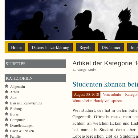
Home
Datenschutzerklärung
Regeln
Disclaimer
Imp
Artikel der Kategorie 
SURFTIPS
← Vorige Artikel
KATEGORIEN
Studenten können bei
Allgemein
Arbeit
August 30, 2018
Von: admin
Kategor
Auto
können beim Handy viel sparen
Bau und Renovierung
Bildung
Wer studiert, der hat in vielen Fäl
Börse
Gegenteil: Oftmals muss man je
Computer
achten, an welchen Ecken und Ende
Dienstleistungen
hat man als Student dazu aber 
Essen & Trinken
Lebensbereichen gibt es Studente
Familie