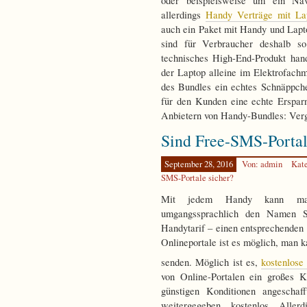
oder beispielsweise um ein Navi
allerdings
Handy Verträge mit La
auch ein Paket mit Handy und Lap
sind für Verbraucher deshalb s
technisches High-End-Produkt han
der Laptop alleine im Elektrofach
des Bundles ein echtes Schnäppch
für den Kunden eine echte Ersparni
Anbietern von Handy-Bundles: Vergl
Sind Free-SMS-Portal
September 28, 2016
Von: admin
Kat
SMS-Portale sicher?
Mit jedem Handy kann man 
umgangssprachlich den Namen
Handytarif – einen entsprechenden
Onlineportale ist es möglich, man 
senden. Möglich ist es,
kostenlos
von Online-Portalen ein großes K
günstigen Konditionen angescha
weitergegeben, kostenlos. Alle