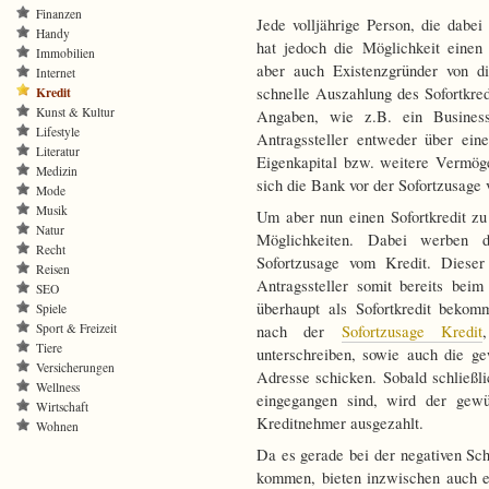
Finanzen
Jede volljährige Person, die dabe
Handy
hat jedoch die Möglichkeit einen 
Immobilien
aber auch Existenzgründer von di
Internet
Kredit
schnelle Auszahlung des Sofortkre
Kunst & Kultur
Angaben, wie z.B. ein Business
Lifestyle
Antragssteller entweder über ein
Literatur
Eigenkapital bzw. weitere Vermög
Medizin
sich die Bank vor der Sofortzusage
Mode
Musik
Um aber nun einen Sofortkredit zu
Natur
Möglichkeiten. Dabei werben 
Recht
Sofortzusage vom Kredit. Dieser 
Reisen
Antragssteller somit bereits bei
SEO
überhaupt als Sofortkredit bekom
Spiele
Sport & Freizeit
nach der
Sofortzusage Kredit
Tiere
unterschreiben, sowie auch die g
Versicherungen
Adresse schicken. Sobald schließli
Wellness
eingegangen sind, wird der gew
Wirtschaft
Kreditnehmer ausgezahlt.
Wohnen
Da es gerade bei der negativen Sch
kommen, bieten inzwischen auch e