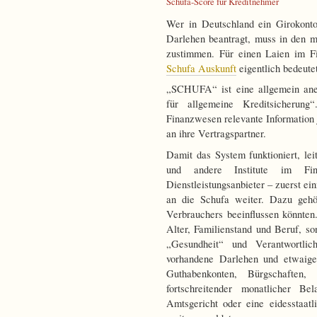
Schufa-Score für Kreditnehmer
Wer in Deutschland ein Girokonto 
Darlehen beantragt, muss in den 
zustimmen. Für einen Laien im Fi
Schufa Auskunft
eigentlich bedeutet
„SCHUFA“ ist eine allgemein ane
für allgemeine Kreditsicherung
Finanzwesen relevante Information 
an ihre Vertragspartner.
Damit das System funktioniert, le
und andere Institute im Fi
Dienstleistungsanbieter – zuerst ei
an die Schufa weiter. Dazu gehör
Verbrauchers beeinflussen könnte
Alter, Familienstand und Beruf, son
„Gesundheit“ und Verantwortli
vorhandene Darlehen und etwaige
Guthabenkonten, Bürgschaften,
fortschreitender monatlicher B
Amtsgericht oder eine eidesstaat