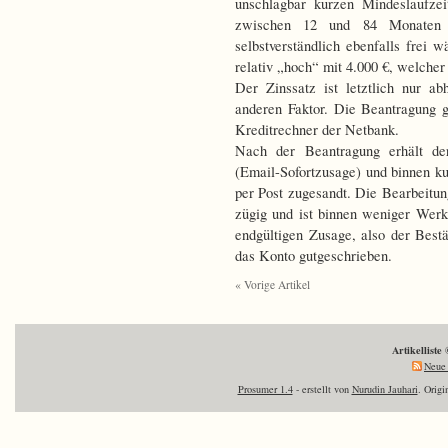
unschlagbar kurzen Mindeslaufze
zwischen 12 und 84 Monaten 
selbstverständlich ebenfalls frei 
relativ „hoch“ mit 4.000 €, welcher
Der Zinssatz ist letztlich nur a
anderen Faktor. Die Beantragung 
Kreditrechner der Netbank.
Nach der Beantragung erhält der
(Email-Sofortzusage) und binnen k
per Post zugesandt. Die Bearbeitu
zügig und ist binnen weniger Wer
endgültigen Zusage, also der Bestä
das Konto gutgeschrieben.
« Vorige Artikel
Artikelliste
Neue 
Prosumer 1.4
- erstellt von
Nurudin Jauhari
. Orig