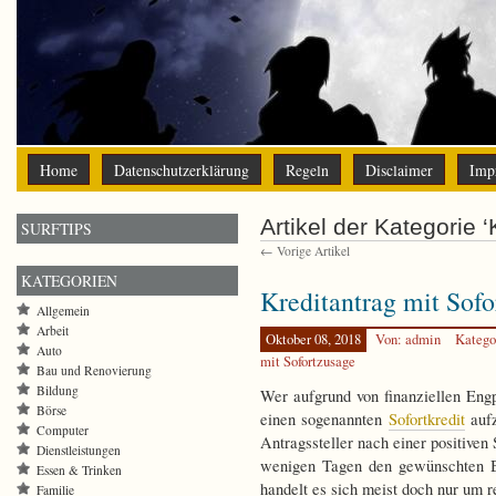
Home
Datenschutzerklärung
Regeln
Disclaimer
Imp
Artikel der Kategorie ‘
SURFTIPS
← Vorige Artikel
KATEGORIEN
Kreditantrag mit Sofo
Allgemein
Arbeit
Oktober 08, 2018
Von: admin
Katego
Auto
mit Sofortzusage
Bau und Renovierung
Bildung
Wer aufgrund von finanziellen Engp
Börse
einen sogenannten
Sofortkredit
aufz
Computer
Antragssteller nach einer positiven
Dienstleistungen
wenigen Tagen den gewünschten B
Essen & Trinken
handelt es sich meist doch nur um 
Familie