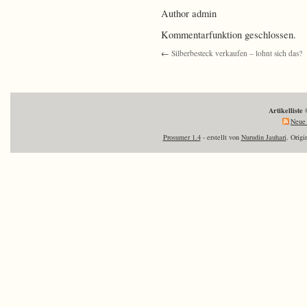
Author admin
Kommentarfunktion geschlossen.
←
Silberbesteck verkaufen – lohnt sich das?
Artikelliste
Neue 
Prosumer 1.4
- erstellt von
Nurudin Jauhari
. Orig