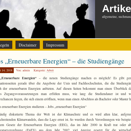
Artike
allgemeine, suchmasch
egeln
Disclaimer
Impressum
s „Erneuerbare Energien“ – die Studiengänge
t 14, 2018
Von: admin
Kategorie:
Arbeit
„Erneuerbare Energien“
– die neuen Studiengänge machen es möglich! Es gibt ge
mationsseiten gerade über die Angebote der Unis und Fachhochschulen, die die Studiengä
ch der erneuerbaren Energien anbieten. Auf diesen Seiten bekommt man einen Überblick da
es Zugangsvoraussetzungen man erfüllen muss, wie lang die Studiendauer ist und w
rechancen liegen, die sich einem eröffnen, wenn man einen Abschluss als Bachelor oder Master h
erneuerbare Energien studieren – Jobs „erneuerbare Energien“
äufig diskutierte Thema der Welt ist der Klimaschutz und es wird allen klar, aufgru
chreitenden Klimawandels, dass die Lage ernst ist. So wurden durch Verordnungen wie beispie
em Gesetz der Erneuerbaren Energien (EEG), das im Jahr 2000 in Kraft trat oder ab
iesparverordnung (EnEV) aus dem Jahr 2002, viel Anreize gesetzt für die wirtschaft