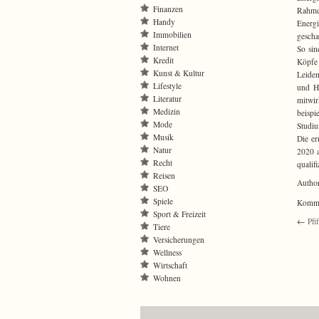
Finanzen
Rahmen
Handy
Energ
Immobilien
gescha
Internet
So sin
Kredit
Köpfe 
Kunst & Kultur
Leiden
Lifestyle
und Ho
Literatur
mitwir
Medizin
beispi
Mode
Studiu
Musik
Die er
Natur
2020 a
Recht
qualifi
Reisen
Autho
SEO
Spiele
Kommen
Sport & Freizeit
←
Pfi
Tiere
Versicherungen
Wellness
Wirtschaft
Wohnen