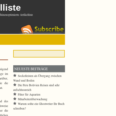
lliste
inenoptimierte Artikelliste
NEUESTE BEITRÄGE
nügend
nge im
Sockelleisten als Übergang zwischen
rüber,
Wand und Boden
ie die
Die Peru Bolivien Reisen sind sehr
at.
aufschlussreich
Filter für Aquarien
Mitarbeiterüberwachung
nd des
Warum sollte ein Ghostwriter Ihr Buch
lsweise
schreiben?
er die
lichen