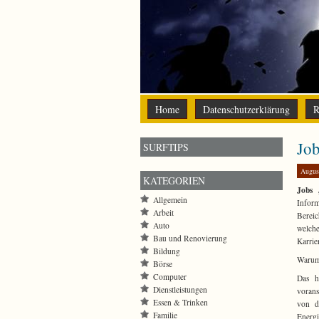
Home
Datenschutzerklärung
R
Job
SURFTIPS
Augus
KATEGORIEN
Jobs 
Allgemein
Infor
Arbeit
Berei
Auto
welch
Bau und Renovierung
Karrie
Bildung
Warum 
Börse
Computer
Das h
Dienstleistungen
vorans
Essen & Trinken
von d
Familie
Energ