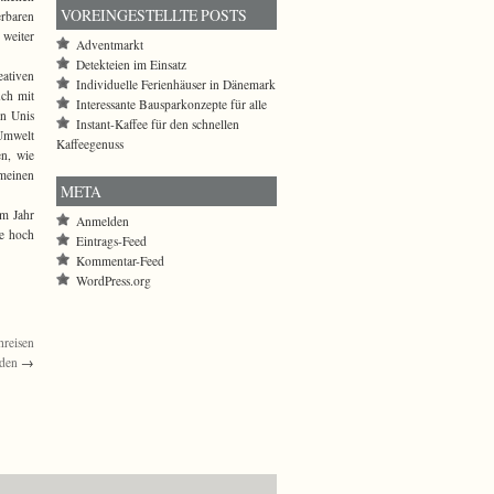
VOREINGESTELLTE POSTS
erbaren
weiter
Adventmarkt
Detekteien im Einsatz
eativen
Individuelle Ferienhäuser in Dänemark
uch mit
Interessante Bausparkonzepte für alle
en Unis
Instant-Kaffee für den schnellen
 Umwelt
Kaffeegenuss
en, wie
emeinen
META
um Jahr
Anmelden
ie hoch
Eintrags-Feed
Kommentar-Feed
WordPress.org
hreisen
rden
→