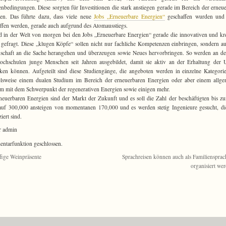
bedingungen. Diese sorgten für Investitionen die stark anstiegen gerade im Bereich der erneu
ien. Das führte dazu, dass viele neue
Jobs „Erneuerbare Energien“
geschaffen wurden und 
ffen werden, gerade auch aufgrund des Atomausstiegs.
d in der Welt von morgen bei den Jobs „Erneuerbare Energien“ gerade die innovativen und kr
gefragt. Diese „klugen Köpfe“ sollen nicht nur fachliche Kompetenzen einbringen, sondern a
schaft an die Sache herangehen und überzeugen sowie Neues hervorbringen. So werden an d
chschulen junge Menschen seit Jahren ausgebildet, damit sie aktiv an der Erhaltung der
ken können. Aufgeteilt sind diese Studiengänge, die angeboten werden in einzelne Kategori
elsweise einem dualen Studium im Bereich der erneuerbaren Energien oder aber einem allg
m mit dem Schwerpunkt der regenerativen Energien sowie einigen mehr.
neuerbaren Energien sind der Markt der Zukunft und es soll die Zahl der beschäftigten bis z
uf 300,000 ansteigen von momentanen 170,000 und es werden stetig Ingenieure gesucht, d
ziert sind.
r admin
tarfunktion geschlossen.
ffige Weinpräsente
Sprachreisen können auch als Familiensprac
organisiert we