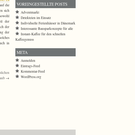
VOREINGESTELLTE POSTS
auf die
en sich
Adventmarkt
 sowohl
Detekteien im Einsatz
eil der
Individuelle Ferienhäuser in Dänemark
uch der
Interessante Bausparkonzepte für alle
ng der
Instant-Kaffee für den schnellen
solches
Kaffeegenuss
uch in
META
Anmelden
Eintrags-Feed
Kommentar-Feed
slichen
WordPress.org
laub
→