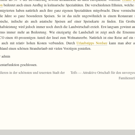
on
bedeutet auch einen Ausflug in kulinarische Spezialitäten. Die verschiedenen Ethnien, welche 
emigrierten haben natürlich auch ihre ganz eigenen Spezialitäten mitgebracht. Diese vermischt
ie Jahre so ganz besonderen Speisen. So ist das nicht ungewöhnlich in einem Restaurant
sische, indische als auch asiatische Speisen auf einer Speisekarte zu finden. Ein Großt
haftsleistung wird jedoch immer noch durch die Landwirtschaft erzielt. Erst langsam gewinnt a
smus immer mehr an Bedeutung. Wie einzigartig die Landschaft ist zeigt auch die Ernennu
 einen 40-prozentigen Anteil der Insel zum Weltnaturerbe. Natürlich ist eine Reise auf ein 
d auch mit relativ hohen Kosten verbunden. Durch
Urlaubstipps Nordsee
kann man aber a
hland einen schönen Strandurlaub mit vielen Vorzügen genießen.
r admin
tarfunktion geschlossen.
dieren in der schönsten und teuersten Stadt der
Telfs — Attraktive Ortschaft für den unverges
Familienur