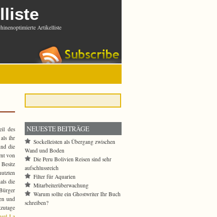
lliste
inenoptimierte Artikelliste
NEUESTE BEITRÄGE
eil des
als ihr
Sockelleisten als Übergang zwischen
und die
Wand und Boden
rnt von
Die Peru Bolivien Reisen sind sehr
 Besitz
aufschlussreich
nutzten
Filter für Aquarien
als die
Mitarbeiterüberwachung
 Bürger
Warum sollte ein Ghostwriter Ihr Buch
ien und
schreiben?
tzutage
nsel La