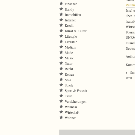
Finanzen
Réuni
Handy
Insel 
Immobilien
über d
Internet
franzö
Kredit
Wirtsc
Kunst & Kultur
Touri
Lifestyle
UNESCO
Literatur
Eilan
Medizin
Deutsc
Mode
Autho
Musik
Natur
Kommen
Recht
←
Stu
Reisen
Welt
SEO
Spiele
Sport & Freizeit
Tiere
Versicherungen
Wellness
Wirtschaft
Wohnen