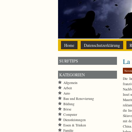
Home
Datenschutzerklärung
R
La 
SURFTIPS
Novem
KATEGORIEN
Die In
Allgemein
franzö
Arbeit
Nachba
Auto
Insel 
Bau und Renovierung
Maurit
Bildung
reklam
Börse
die In
Computer
Sklave
Dienstleistungen
mit de
Essen & Trinken
China.
Familie
haben 