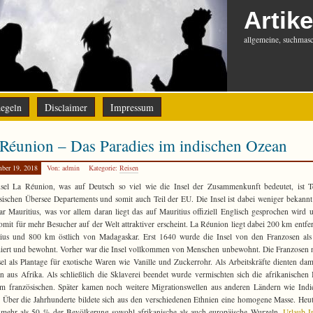
Artike
allgemeine, suchmasch
egeln
Disclaimer
Impressum
Réunion – Das Paradies im indischen Ozean
ber 19, 2018
Von: admin
Kategorie:
Reisen
sel La Réunion, was auf Deutsch so viel wie die Insel der Zusammenkunft bedeutet, ist T
sischen Übersee Departements und somit auch Teil der EU. Die Insel ist dabei weniger bekannt 
r Mauritius, was vor allem daran liegt das auf Mauritius offiziell Englisch gesprochen wird 
somit für mehr Besucher auf der Welt attraktiver erscheint. La Réunion liegt dabei 200 km entfe
ius und 800 km östlich von Madagaskar. Erst 1640 wurde die Insel von den Franzosen als
iert und bewohnt. Vorher war die Insel vollkommen von Menschen unbewohnt. Die Franzosen 
sel als Plantage für exotische Waren wie Vanille und Zuckerrohr. Als Arbeitskräfte dienten dam
n aus Afrika. Als schließlich die Sklaverei beendet wurde vermischten sich die afrikanischen
m französischen. Später kamen noch weitere Migrationswellen aus anderen Ländern wie Ind
 Über die Jahrhunderte bildete sich aus den verschiedenen Ethnien eine homogene Masse. Heu
mehr als 50 % der Bevölkerung sowohl afrikanische als auch europäische Wurzeln.
Urlaub I