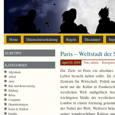
Home
Datenschutzerklärung
Regeln
Disclaimer
Imp
Paris – Weltstadt der 
SURFTIPS
April 02, 2019
Von: admin
Kategori
KATEGORIEN
Die Ziele ist Paris ein absolute
Allgemein
Leben besucht haben sollte. Im ze
Arbeit
Zentrum für Wirtschaft, Politik un
Auto
Bau und Renovierung
nicht nur die Kultur in Frankreic
Bildung
westlichen Welt maßgeblich bee
Börse
wichtigsten Städte der westlic
Computer
London in einem Atemzug genannt. 
Dienstleistungen
der Nabel der Welt. Weltweit beka
Essen & Trinken
seiner wunderschönen Kulisse und
Familie