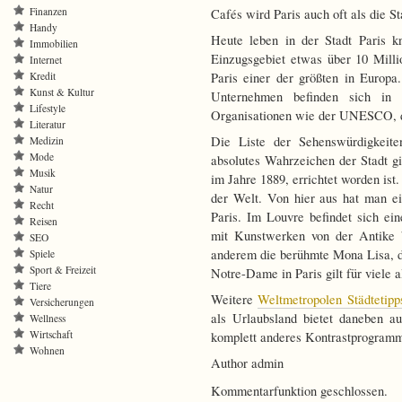
Finanzen
Cafés wird Paris auch oft als die S
Handy
Heute leben in der Stadt Paris 
Immobilien
Einzugsgebiet etwas über 10 Mill
Internet
Kredit
Paris einer der größten in Europa
Kunst & Kultur
Unternehmen befinden sich in 
Lifestyle
Organisationen wie der UNESCO, 
Literatur
Die Liste der Sehenswürdigkeiten
Medizin
Mode
absolutes Wahrzeichen der Stadt gil
Musik
im Jahre 1889, errichtet worden ist
Natur
der Welt. Von hier aus hat man e
Recht
Paris. Im Louvre befindet sich e
Reisen
mit Kunstwerken von der Antike b
SEO
anderem die berühmte Mona Lisa, d
Spiele
Sport & Freizeit
Notre-Dame in Paris gilt für viele 
Tiere
Weitere
Weltmetropolen Städtetipp
Versicherungen
als Urlaubsland bietet daneben 
Wellness
Wirtschaft
komplett anderes Kontrastprogramm 
Wohnen
Author admin
Kommentarfunktion geschlossen.