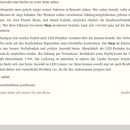
Auswahl sollte hierbei an erster Stelle stehen.
rbraucher muss jedoch einige weitere Faktoren in Betracht ziehen. Wer online bestellt, sollte st
dkosten im Auge behalten. Des Weiteren sollten verschiedene Zahlungsmöglichkeiten geboten 
zen, wie etwa Trusted Shops, sind darauf bedacht, möglichst objektiv die Kundenzufrieden
Shop
. Wer diese Faktoren bei einem
im Internet beachtet, kann sich voll und ganz auf das So
trieren.
 heutigen Zeit werden freilich auch LED Produkte vermehrt über das Internet bestellt. Der Verb
Shop
erbei nicht mit den beschränkten Kapazitäten eines Geschäftes konfrontiert. Ein
im Interne
t eine bessere Verfügbarkeit und größere Auswahl bieten. Hinsichtlich der LED Produkte k
eiste.de empfohlen werden. Bei Zahlung per Vorauskasse, Kreditkarte sowie PayPal kostet der 
alb Deutschlands 5,90€. Die Lieferung ist außerdem in nahezu alle Länder Europas mögli
en findet sich eine breite Auswahl an LED Leisten vor. Diese können sowohl starr als auch flexibe
em finden sich wasserdichte Produkte vor, die für den Außeneinsatz geeignet sind.
r admin
tarfunktion geschlossen.
pten lohnt sich immer für eine Reise
Insell