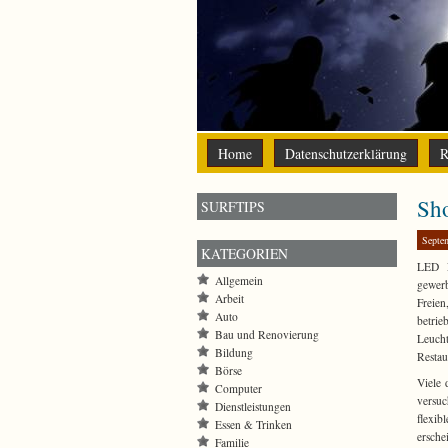
Home
Datenschutzerklärung
R
Sho
SURFTIPS
Septe
KATEGORIEN
LED P
Allgemein
gewerb
Arbeit
Freie
Auto
betrie
Bau und Renovierung
Leuch
Bildung
Restau
Börse
Viele 
Computer
versuc
Dienstleistungen
flexib
Essen & Trinken
ersche
Familie