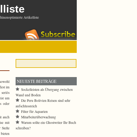
lliste
inenoptimierte Artikelliste
NEUESTE BEITRÄGE
sowohl
dest im
Sockelleisten als Übergang zwischen
seriös
Wand und Boden
eist um
Die Peru Bolivien Reisen sind sehr
s oder
aufschlussreich
Filter für Aquarien
Mitarbeiterüberwachung
it auch
Warum sollte ein Ghostwriter Ihr Buch
ise mit
schreiben?
 Stelle
 bieten