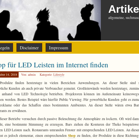
Artike
allgemeine, suchmasch
egeln
Disclaimer
Impressum
p für LED Leisten im Internet finden
mber 14, 2018
Von: admin
Kategorie:
Lifestyle
rodukte finden heutzutage in vielen Bereichen Anwendungen. An dieser Stelle sind 
liche Kunden als auch private Verbraucher gemeint. Großleinwände werden heutzutage, zumin
n, anhand von LED Technologie betrieben. Projektoren können im Außeneinsatz keineswegs 
ben werden. Bestes Beispiel wäre hierfür Public Viewing. Für gewerbliche Kunden geht es zum
treklame oder das Schaffen eines bestimmten Ambientes. An dieser Stelle wären etwa Bar
rants zu erwähnen.
dieser Betriebe versuchen durch passive Beleuchtung die Atmosphäre zu lockern. Oft wird dam
ht, eine bestimmte Stimmung zu erzeugen. Bars ziehen die Konturen der Theke beispielswe
len LED Leisten nach. Restaurants umranden Fenster mit entsprechenden LED Leisten. An dieser
Shop
int es jedoch elementar, einen entsprechenden
zu finden, der Produkte in diese Richtung