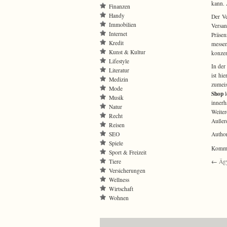
kann. 
Finanzen
Handy
Der Ve
Immobilien
Versan
Internet
Präsen
Kredit
messen
Kunst & Kultur
konzen
Lifestyle
In der
Literatur
ist hi
Medizin
zumeis
Mode
Shop
l
Musik
innerh
Natur
Weiter
Recht
Außerd
Reisen
SEO
Autho
Spiele
Kommen
Sport & Freizeit
Tiere
←
Ägy
Versicherungen
Wellness
Wirtschaft
Wohnen