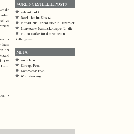
VOREINGESTELLTE POSTS
ets die
Adventmarkt
werden.
Detekteien im Einsatz
heit zu
Individuelle Ferienhäuser in Dänemark
rtiment
Interessante Bausparkonzepte für alle
Instant-Kaffee für den schnellen
Kaffeegenuss
raucher
t kann
ann der
META
Versand
Anmelden
ch. Des
Eintrags-Feed
l sein.
Kommentar-Feed
WordPress.org
eben
→