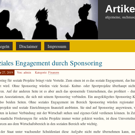
Artike
allgemeine, suchmasch
egeln
Disclaimer
Impressum
iales Engagement durch Sponsoring
r 27, 2019
Von: admin
Kategorie:
Finanzen
ring für soziale Projekte bringt viele Vorteile. Zum einen ist es das soziale Engagement, das hi
ht wird. Ohne Sponsoring würden viele Sozial- Kultur- oder Sportprojekte überhaupt nic
eren. Auf der anderen Seite ist es aber auch das sponsernde Unternehmen, das profitiert – du
ven Assoziationen, die sich mit seinem Sponsoring verbinden. Ein ausgeklügeltes Sponsoring-
 also beiden Seiten. Ohne soziales Engagement im Bereich Sponsoring würden regionaler 
projekte und soziale Einrichtungen finanziell ausbluten. Sie sind auf Sponsoring angewiesen, w
ten in keiner Verbindung mit der Wirtschaft stehen und eigenes Geld verdienen können. In Zei
staatliche Förderungen für solche Projekte immer weiter gekürzt werden, ist diese Umverteil
rcen aus dem Wirtschaftsbereich in den sozialen Bereich sehr wichtig.
der Staat unter wachsender Schuldenlast diese Aufgabe nicht mehr übernehmen kann, mu