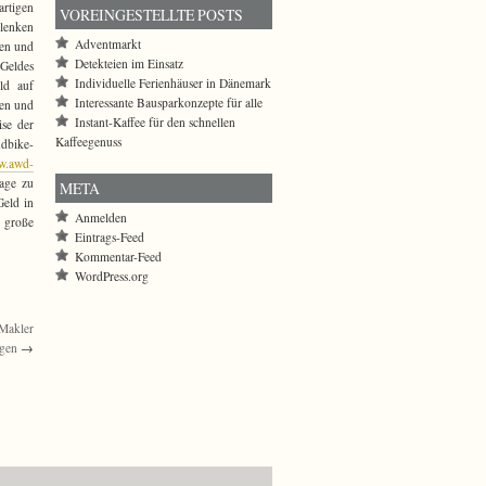
rtigen
VOREINGESTELLTE POSTS
 lenken
Adventmarkt
hen und
Detekteien im Einsatz
 Geldes
Individuelle Ferienhäuser in Dänemark
ld auf
Interessante Bausparkonzepte für alle
ten und
Instant-Kaffee für den schnellen
ise der
Kaffeegenuss
ndbike-
w.awd-
age zu
META
Geld in
Anmelden
 große
Eintrags-Feed
Kommentar-Feed
WordPress.org
 Makler
igen
→