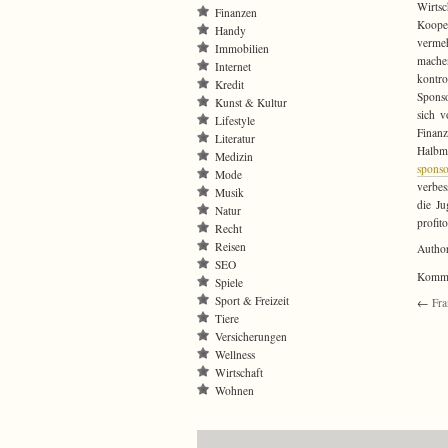
Wirts
Finanzen
Kooper
Handy
vermeh
Immobilien
machen
Internet
kontr
Kredit
Sponso
Kunst & Kultur
sich v
Lifestyle
Finanz
Literatur
Halbm
Medizin
sponso
Mode
verbes
Musik
die J
Natur
profit
Recht
Reisen
Autho
SEO
Kommen
Spiele
Sport & Freizeit
←
Fra
Tiere
Versicherungen
Wellness
Wirtschaft
Wohnen