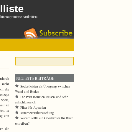
lliste
inenoptimierte Artikelliste
NEUESTE BEITRÄGE
erdurch
ht mehr
Sockelleisten als Übergang zwischen
rch die
Wand und Boden
Konzept
Die Peru Bolivien Reisen sind sehr
Sport,
aufschlussreich
eil sie
Filter für Aquarien
ten, in
Mitarbeiterüberwachung
ung von
Warum sollte ein Ghostwriter Ihr Buch
schreiben?
ss die