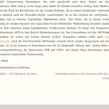
chaft Verantwortung übernehmen. Die zieht gleichwohl auch ihren Nutzen aus dera
ationen. Mehr denn je ist das Image einer Marke für Kunden besonders wichtig, denn Medien
rt den Blick der Bevölkerung auf die sozialen Probleme, die in unserer Gesellschaft vorherrsc
 natürlich auch die Wirtschaft hierfür verantwortlich, da sie den Großteil des verfügbaren
olliert und in teilweise fragwürdige Maßnahmen steckt. Eine Firma, die in diesem Umfe
ring im sozialen Segment setzt, kann daher bei der öffentlichen Wahrnehmung besonders punk
on dem schlechten Image kapitalistischer Großkonzerne absetzen. So bringt sich beispielswe
dienstleister AWD in dem Bereich Behindertensport ein. Das Unternehmen rief den AWD-Ha
arathon ins Leben und konnte dadurch positive Reputation erhalten (siehe auch
ww
ring.de
). Auch die Fast-Food-Kette McDonalds versucht durch soziales Engagement sein Im
sern. So ist der Konzern in Deutschland etwa für die Kinderhilfe Stiftung aktiv. Zudem fließt 
ugendsportförderung der Sportvereine DFB und UEFA. Auf diesem Wege übernehmen auch
orientierte Unternehmen Verantwortung.
r admin
tarfunktion geschlossen.
nkfurt – Die Metropole am Main
Immobilien mieten in Kiel am besten über den
erled