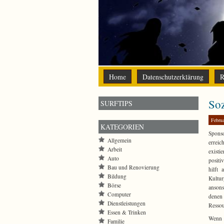
Home
Datenschutzerklärung
R
Soz
SURFTIPS
Februa
KATEGORIEN
Sponso
Allgemein
erreic
Arbeit
existi
Auto
positi
Bau und Renovierung
hilft
Bildung
Kultur
Börse
ansons
Computer
denen 
Dienstleistungen
Ressou
Essen & Trinken
Wenn 
Familie