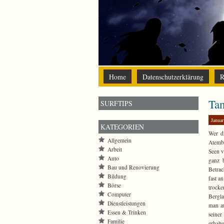
Home
Datenschutzerklärung
R
Tan
SURFTIPS
Januar
KATEGORIEN
Wer di
Allgemein
Atembe
Arbeit
Seen v
Auto
ganz 
Bau und Renovierung
Betrac
Bildung
fast a
Börse
trocke
Computer
Bergla
Dienstleistungen
man a
Essen & Trinken
seiner
Familie
erhalt