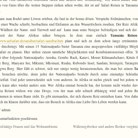
 von Gnus über die weiten Steppen ziehen sehen wollte, der ist auf Safari Reisen in Tansani
.
ann man Rudel satter Löwen erleben, die faul in der Sonne dösen. Verspielte Erdmännchen, vo
einer Wache schiebt, beobachten und Elefanten an den Wasserlöchern zusehen. Der Reiz Afrika
 Wildheit der Natur- und Tierwelt und auf kann man seine Neugier befriedigen und sich der
Tansania Reise
nheit der Natur Afrikas näher bringen. In dem man einfach
/www.aufsafari.de/sansibar/safari-sansibar.htm
plant und sich zu dem schon lange erträumten 
 durchringt. Mit seinen 15 Nationalparks bietet Tansania eine ausgesprochen vielfältige Mögli
afari zu planen. Hier stehen einem sämtliche Möglichkeiten und Kombinationsreisen offen. T
t über folgende Nationalparks: Arusha, Gombe Bach, Katavi, Mount Kilimandscharo, Kitulo P
 Berg, Manyara See, Mikumi, Mkomazi, Ruaha, Rubondo Insel, Saadani, Serengeti, Tarangir
Ta
wa Berg. Hier fällt es schwer, sich nur einige wenig herauszusuchen, die man bei seinen
besuchen möchte, denn jeder der Nationalparks besticht durch seine einmalige Schönhe
ielfalt. Und jeder unterscheidet sich vom anderen. In Afrika ist nichts gleich und bei jedem w
 kann alles wieder anders sein. Wer Afrika einmal besucht hat, der kommt nicht wieder dav
nia Reisen wirken wie eine Droge, von der man sehr schnell abhängig wird und jeden Be
mmen in seinen Bann zieht. Es gibt niemanden, der sich diesem Reiz entziehen kann. Von daher
ch im Klaren darüber sein, dass ein Besuch in Afrika eine Liebe fürs Leben werden kann.
r admin
tarfunktion geschlossen.
ufstätige Frauen und das Wohnambiente
Währungsbroker und andere Broker verglei