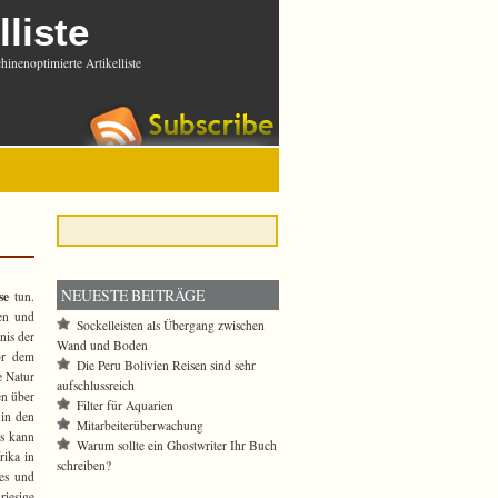
lliste
inenoptimierte Artikelliste
NEUESTE BEITRÄGE
se
tun.
ten und
Sockelleisten als Übergang zwischen
nis der
Wand und Boden
or dem
Die Peru Bolivien Reisen sind sehr
e Natur
aufschlussreich
en über
Filter für Aquarien
 in den
Mitarbeiterüberwachung
as kann
Warum sollte ein Ghostwriter Ihr Buch
rika in
schreiben?
des und
riesige