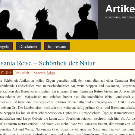
Artike
allgemeine, suchmasch
egeln
Disclaimer
Impressum
sania Reise – Schönheit der Natur
 17, 2019
Von: admin
Kategorie:
Reisen
Tansania Rei
e Schönheit Afrikas in vollen Zügen genießen will, der kann dies auf einer
raubende Landschaften von unterschiedlichster Art, weite Steppen und Savannen, Bergwel
Tansania Reisen
erzaubern den Besucher und ziehen ihn in seinen Bann.
bieten ein Afrikaerleb
besonderen Art. Majestätisch und erhaben breitet sich die unendliche Weite Landschaft v
hter aus und bietet ein unvergessliches Erlebnis. So vielfältig und einzigartig wie in Afrika ist di
n keinem Ort. Die Landschaften wechseln von weiteren, saftig grünen Gras- und Buschlandschaft
ne Steppen bis hin zu dem schneebedeckten Gipfel des Kilimandscharo. Üppige Blumenwiesen
ndschaften und karge Gebiete die kaum zum Überleben reichen, wechseln sich hier ab. All d
Tansania Reisen
uf
erleben und noch viel mehr. Wer von Tansania träumt, der träumt von Af
 reinsten Art und Weise. Nationalparks schützen die einzigartige Natur und Tierwelt des Lan
en die vom Aussterben bedrohten Arten und sichern ihre Vermehrung. Wer schon immer mal 