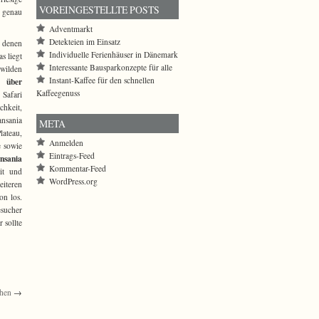
VOREINGESTELLTE POSTS
a genau
Adventmarkt
Detekteien im Einsatz
n denen
Individuelle Ferienhäuser in Dänemark
s liegt
Interessante Bausparkonzepte für alle
 wilden
Instant-Kaffee für den schnellen
n über
Kaffeegenuss
Safari
chkeit,
ansania
META
lateau,
Anmelden
e sowie
Eintrags-Feed
nsania
Kommentar-Feed
it und
WordPress.org
eiteren
on los.
sucher
 sollte
chen
→