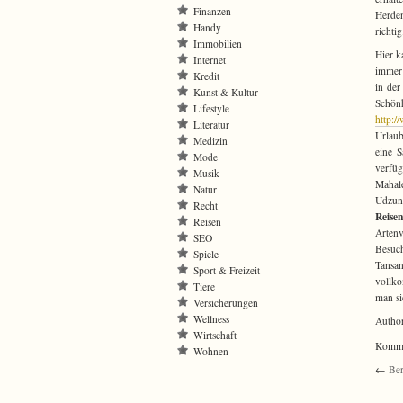
Finanzen
Herden
Handy
richtig
Immobilien
Hier k
Internet
immer 
Kredit
in der
Kunst & Kultur
Schö
Lifestyle
http:/
Literatur
Urlaub
Medizin
eine S
Mode
verfüg
Musik
Mahale
Natur
Udzung
Recht
Reisen
Reisen
Artenv
SEO
Besuch
Spiele
Tansa
Sport & Freizeit
vollko
Tiere
man si
Versicherungen
Wellness
Autho
Wirtschaft
Kommen
Wohnen
←
Ber